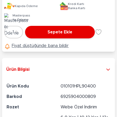
Kredi Kartı
Kapıda Ödeme
Banka Kartı
Masterpass
ile Ödeme
-
+
1
Sepete Ekle
Adet
Fiyat düştüğünde bana bildir
Ürün Bilgisi
Ürün Kodu
010101HPL90400
Barkod
6925904000809
Rozet
Webe Özel İndirim