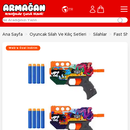
İçeriğe geç
Cart
TR
Ana Sayfa
>
Oyuncak Silah Ve Kılıç Setleri
>
Silahlar
>
Fast Sh
Web'e Özel İndirim