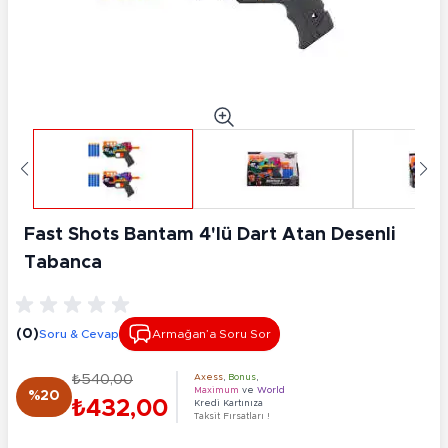
Fast Shots Bantam 4'lü Dart Atan Desenli
Tabanca
(0)
Soru & Cevap
Armağan’a Soru Sor
₺540,00
Axess
,
Bonus
,
Maximum
ve
World
%20
₺432,00
Kredi Kartınıza
Taksit Fırsatları !