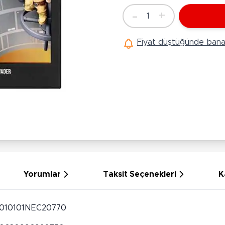
Ü
Hobi Oyuncakları
-
+
1
Anne Bebek Oyuncakları
Adet
Ak
Maketler
K
Fiyat düştüğünde bana 
Aktivite Masaları
Sihirbazlık Setleri
Bi
Oyun Halısı
Puzzlelar
K
Dönence ve Projektörler
Çeşitli Eğlence Oyuncakları
De
Dişlik ve Çıngıraklar
El İşi Setleri
B
Beslenme Gereçleri
Slime
Sp
Yürüme Arkadaşı
Pe
Bebek Oyuncakları
Bi
Bebek Araç Gereçleri
S
Banyo Oyuncakları
S
Yorumlar
Taksit Seçenekleri
K
010101NEC20770