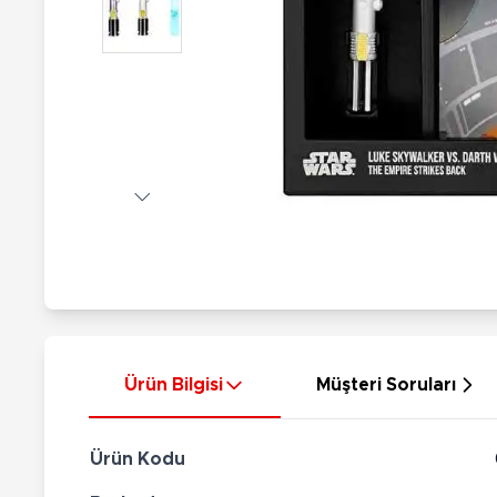
Nerf
Hayvan Figürler
Silahlar
Çeşitli Figürler
Silah Setleri
Koleksiyon Figürler
Kılıç Setleri
Elektronik Ürünler
Ok Setleri
Çeşitli Elektronik Ürünler
Ürün Bilgisi
Müşteri Soruları
Ürün Kodu