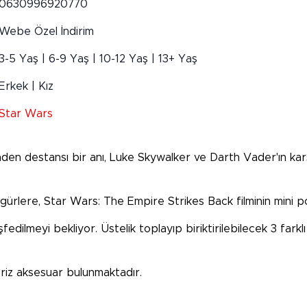
0630996920770
Webe Özel İndirim
3-5 Yaş | 6-9 Yaş | 10-12 Yaş | 13+ Yaş
Erkek | Kız
Star Wars
 destansı bir anı, Luke Skywalker ve Darth Vader'ın karşı 
ürlere, Star Wars: The Empire Strikes Back filminin mini po
eşfedilmeyi bekliyor. Üstelik toplayıp biriktirilebilecek 3 farkl
priz aksesuar bulunmaktadır.