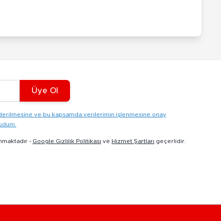
Üye Ol
gönderilmesine ve bu kapsamda verilerimin işlenmesine onay
kudum.
nmaktadır -
Google Gizlilik Politikası
ve
Hizmet Şartları
geçerlidir.