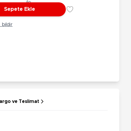
rünleri
Çeşitli Peluşlar
Sepete Ekle
ülü Araçlar
aykay - Paten - Scooter
bildir
sikletler
oruyucu Ekipmanlar
niz - Havuz Ürünleri
ahçe Oyuncakları
or Ürünleri
dallı Araçlar
n Git Araçlar
allanan Oyuncaklar
u Tabancaları
argo ve Teslimat