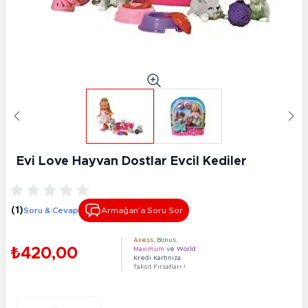
Evi Love Hayvan Dostlar Evcil Kediler
(1)
Soru & Cevap
Armağan’a Soru Sor
Axess
,
Bonus
,
₺420,00
Maximum
ve
World
Kredi Kartınıza
Taksit Fırsatları !