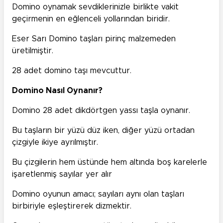
Domino oynamak sevdiklerinizle birlikte vakit
geçirmenin en eğlenceli yollarından biridir.
Eser Sarı Domino taşları pirinç malzemeden
üretilmiştir.
28 adet domino taşı mevcuttur.
Domino Nasıl Oynanır?
Domino 28 adet dikdörtgen yassı taşla oynanır.
Bu taşların bir yüzü düz iken, diğer yüzü ortadan
çizgiyle ikiye ayrılmıştır.
Bu çizgilerin hem üstünde hem altında boş karelerle
işaretlenmiş sayılar yer alır
Domino oyunun amacı; sayıları aynı olan taşları
birbiriyle eşleştirerek dizmektir.