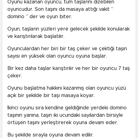
Oyunu kazanan oyuncu, tüm taşlarını dizebilen
oyuncudur. Son taşını da masaya attığı vakit ”
domino ” der ve oyun biter.
Oyun, taşların yüzleri yere gelecek şekilde konularak
ve karıştırılarak başlatılır.
Oyunculardan her biri bir taş çeker ve çektiği taşın
sayısı en yüksek olan oyuncu oyuna başlar.
Bir kez daha taşlar karıştırılır ve her bir oyuncu 7 taş
çeker.
Oyunu başlatma hakkını kazanmış olan oyuncu yüzü
açık bir şekilde bir taşı masaya koyar.
İkinci oyunu sıra kendine geldiğinde yerdeki domino
taşının yanına, taşın iki ucundaki sayılardan birsiyle
örtüşen taşını yerleştirerek oyuna devam eder.
Bu şekilde sırayla oyuna devam edilir.