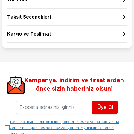
Taksit Seçenekleri
Kargo ve Teslimat
Kampanya, indirim ve fırsatlardan
önce sizin haberiniz olsun!
E-posta Adresiniz
Üye Ol
Tarafıma ticari elektronik ileti gönderilmesine ve bu kapsamda
verilerimin işlenmesine onay veriyorum. Aydınlatma metnini
okudum.