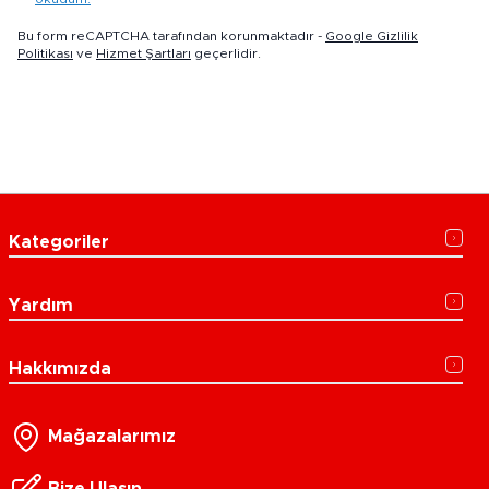
Bu form reCAPTCHA tarafından korunmaktadır -
Google Gizlilik
Politikası
ve
Hizmet Şartları
geçerlidir.
Kategoriler
Yardım
Hakkımızda
Mağazalarımız
Bize Ulaşın