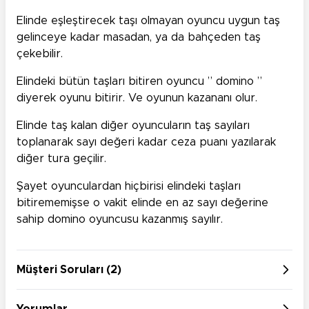
Elinde eşleştirecek taşı olmayan oyuncu uygun taş
gelinceye kadar masadan, ya da bahçeden taş
çekebilir.
Elindeki bütün taşları bitiren oyuncu ” domino ”
diyerek oyunu bitirir. Ve oyunun kazananı olur.
Elinde taş kalan diğer oyuncuların taş sayıları
toplanarak sayı değeri kadar ceza puanı yazılarak
diğer tura geçilir.
Şayet oyunculardan hiçbirisi elindeki taşları
bitirememişse o vakit elinde en az sayı değerine
sahip domino oyuncusu kazanmış sayılır.
Müşteri Soruları (2)
Yorumlar