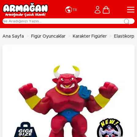
İçeriğe geç
Cart
TR
Ana Sayfa
>
Figür Oyuncaklar
>
Karakter Figürler
>
Elastikorps