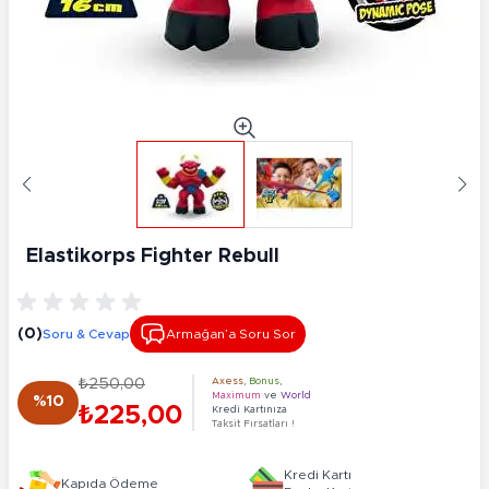
Elastikorps Fighter Rebull
(0)
Soru & Cevap
Armağan’a Soru Sor
₺250,00
Axess
,
Bonus
,
Maximum
ve
World
%10
₺225,00
Kredi Kartınıza
Taksit Fırsatları !
Kredi Kartı
Kapıda Ödeme