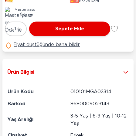
Banka Kartı
Masterpass
ile Ödeme
-
+
1
Sepete Ekle
Adet
Fiyat düştüğünde bana bildir
Ürün Bilgisi
Ürün Kodu
010101MGA02314
Barkod
8680009023143
3-5 Yaş | 6-9 Yaş | 10-12
Yaş Aralığı
Yaş
Cinsiyet
Erkek