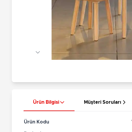
Nerf
Hayvan Figürler
Silahlar
Çeşitli Figürler
Silah Setleri
Koleksiyon Figürler
Kılıç Setleri
Elektronik Ürünler
Ok Setleri
Çeşitli Elektronik Ürünler
Ürün Bilgisi
Müşteri Soruları
Ürün Kodu