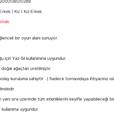
2000138510288
Erkek | Kız | Kız-Erkek
Viviki
lenceli bir oyun alanı sunuyor.
u için Yaz-Sil kullanımına uygundur.
oğal ağaçtan üretilmiştir.
ay kuruluma sahiptir . ( Sadece tornavidaya ihtiyacınız ola
indedir.
anı sıra üzerinde tüm etkinliklerini keyifle yapabileceği bi
 kullanıma uygundur.