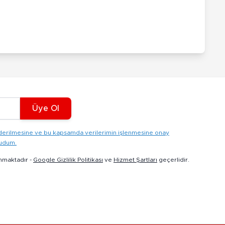
Üye Ol
gönderilmesine ve bu kapsamda verilerimin işlenmesine onay
kudum.
nmaktadır -
Google Gizlilik Politikası
ve
Hizmet Şartları
geçerlidir.