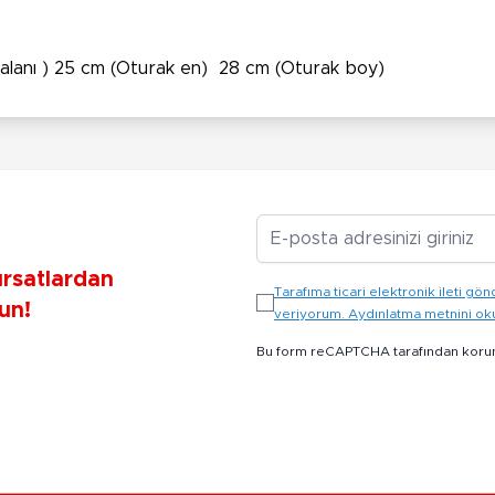
 alanı ) 25 cm (Oturak en) 28 cm (Oturak boy)
E-posta Adresiniz
ırsatlardan
Tarafıma ticari elektronik ileti 
un!
veriyorum. Aydınlatma metnini o
Bu form reCAPTCHA tarafından koru