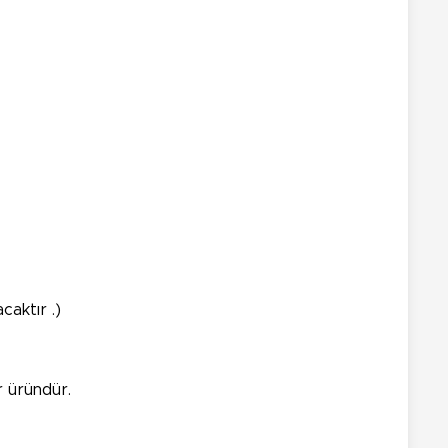
caktır .)
r üründür.