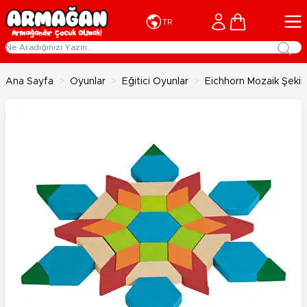
İçeriğe geç
Cart
TR
Ana Sayfa
>
Oyunlar
>
Eğitici Oyunlar
>
Eichhorn Mozaik Şekill