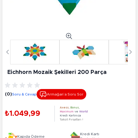
Eichhorn Mozaik Şekilleri 200 Parça
(0)
Soru & Cevap
Armağan’a Soru Sor
Axess
,
Bonus
,
₺1.049,99
Maximum
ve
World
Kredi Kartınıza
Taksit Fırsatları !
Kredi Kartı
Kapıda Ödeme