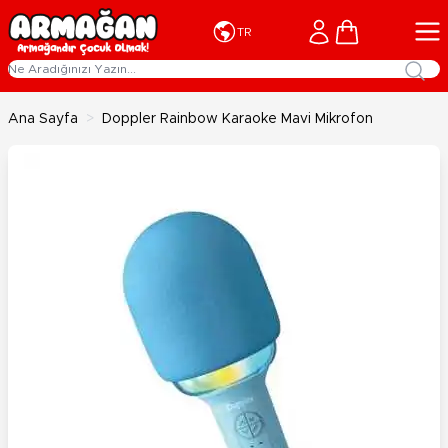
İçeriğe geç
Cart
TR
Ana Sayfa
>
Doppler Rainbow Karaoke Mavi Mikrofon