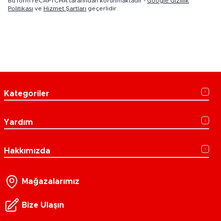
Bu form reCAPTCHA tarafından korunmaktadır -
Google Gizlilik
Politikası
ve
Hizmet Şartları
geçerlidir.
Kategoriler
Yardım
Hakkımızda
Mağazalarımız
Bize Ulaşın