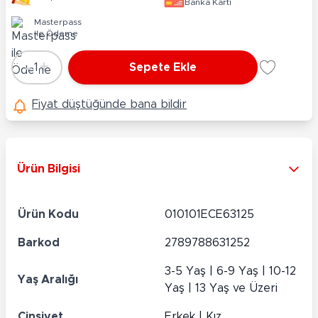
Banka Kartı
Masterpass
ile Ödeme
-
+
1
Sepete Ekle
Adet
Fiyat düştüğünde bana bildir
Ürün Bilgisi
Ürün Kodu
010101ECE63125
Barkod
2789788631252
3-5 Yaş | 6-9 Yaş | 10-12
Yaş Aralığı
Yaş | 13 Yaş ve Üzeri
Cinsiyet
Erkek | Kız