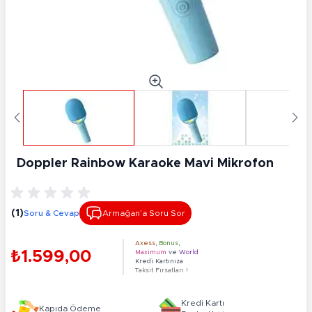
Doppler Rainbow Karaoke Mavi Mikrofon
(1)
Soru & Cevap
Armağan’a Soru Sor
Axess
,
Bonus
,
₺1.599,00
Maximum
ve
World
Kredi Kartınıza
Taksit Fırsatları !
Kredi Kartı
Kapıda Ödeme