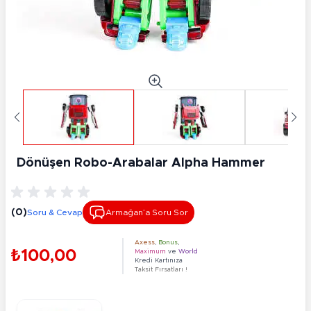
Dönüşen Robo-Arabalar Alpha Hammer
(0)
Soru & Cevap
Armağan’a Soru Sor
Axess
,
Bonus
,
₺100,00
Maximum
ve
World
Kredi Kartınıza
Taksit Fırsatları !