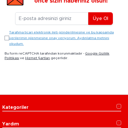
önce sizin haberiniz olsun!
E-posta Adresiniz
Üye Ol
Tarafıma ticari elektronik ileti gönderilmesine ve bu kapsamda
verilerimin işlenmesine onay veriyorum. Aydınlatma metnini
okudum.
Bu form reCAPTCHA tarafından korunmaktadır -
Google Gizlilik
Politikası
ve
Hizmet Şartları
geçerlidir.
Kategoriler
Yardım