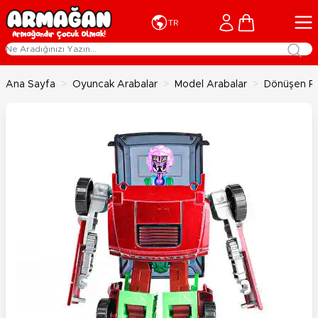
İçeriğe geç
Cart
TR
Ana Sayfa
>
Oyuncak Arabalar
>
Model Arabalar
>
Dönüşen R