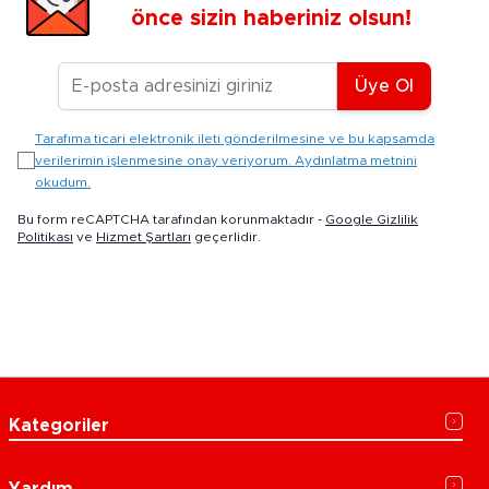
önce sizin haberiniz olsun!
E-posta Adresiniz
Üye Ol
Tarafıma ticari elektronik ileti gönderilmesine ve bu kapsamda
verilerimin işlenmesine onay veriyorum. Aydınlatma metnini
okudum.
Bu form reCAPTCHA tarafından korunmaktadır -
Google Gizlilik
Politikası
ve
Hizmet Şartları
geçerlidir.
Kategoriler
Yardım