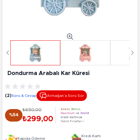
Dondurma Arabalı Kar Küresi
(2)
Soru & Cevap
Armağan’a Soru Sor
₺650,00
Axess
,
Bonus
,
Maximum
ve
World
%54
₺299,00
Kredi Kartınıza
Taksit Fırsatları !
Kredi Kartı
Kapıda Ödeme