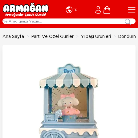
İçeriğe geç
Cart
TR
Ana Sayfa
>
Parti Ve Özel Günler
>
Yılbaşı Ürünleri
>
Dondurma 