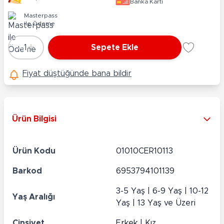
Banka Kartı
Masterpass
ile Ödeme
-
+
1
Sepete Ekle
Adet
Fiyat düştüğünde bana bildir
Ürün Bilgisi
Ürün Kodu
01010CER10113
Barkod
6953794101139
3-5 Yaş | 6-9 Yaş | 10-12
Yaş Aralığı
Yaş | 13 Yaş ve Üzeri
Cinsiyet
Erkek | Kız