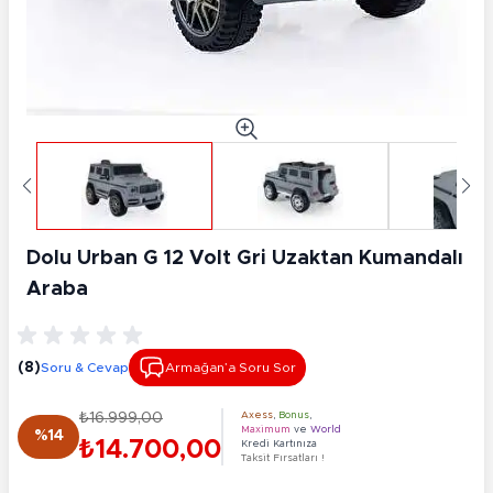
Dolu Urban G 12 Volt Gri Uzaktan Kumandalı
Araba
(8)
Soru & Cevap
Armağan’a Soru Sor
₺16.999,00
Axess
,
Bonus
,
Maximum
ve
World
%14
₺14.700,00
Kredi Kartınıza
Taksit Fırsatları !