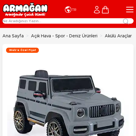
İçeriğe geç
Cart
TR
Ana Sayfa
>
Açık Hava - Spor - Deniz Ürünleri
>
Akülü Araçlar
Web'e Özel Fiyat