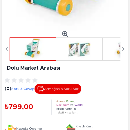
Dolu Market Arabası
(0)
Soru & Cevap
Armağan’a Soru Sor
Axess
,
Bonus
,
₺799,00
Maximum
ve
World
Kredi Kartınıza
Taksit Fırsatları !
Kredi Kartı
Kapıda Ödeme