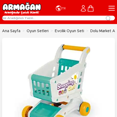
İçeriğe geç
Cart
TR
Ana Sayfa
>
Oyun Setleri
>
Evcilik Oyun Seti
>
Dolu Market Ar