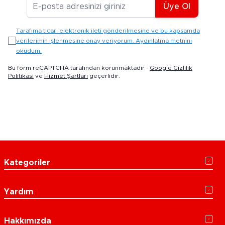
E-posta Adresiniz
Üye Ol
Tarafıma ticari elektronik ileti gönderilmesine ve bu kapsamda
verilerimin işlenmesine onay veriyorum. Aydınlatma metnini
okudum.
Bu form reCAPTCHA tarafından korunmaktadır -
Google Gizlilik
Politikası
ve
Hizmet Şartları
geçerlidir.
Kategoriler
Yardım
Hakkımızda