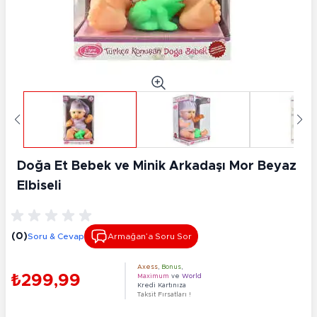
Doğa Et Bebek ve Minik Arkadaşı Mor Beyaz
Elbiseli
(0)
Soru & Cevap
Armağan’a Soru Sor
Axess
,
Bonus
,
₺299,99
Maximum
ve
World
Kredi Kartınıza
Taksit Fırsatları !