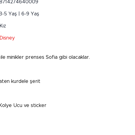
8714274640009
3-5 Yaş | 6-9 Yaş
Kız
Disney
le minikler prenses Sofia gibi olacaklar.
saten kurdele şerit
a Kolye Ucu ve sticker