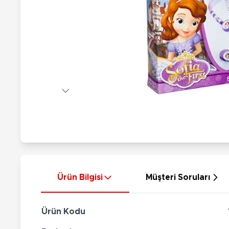
Nerf
Hayvan Figürler
Silahlar
Çeşitli Figürler
Silah Setleri
Koleksiyon Figürler
Kılıç Setleri
Elektronik Ürünler
Ok Setleri
Çeşitli Elektronik Ürünler
Ürün Bilgisi
Müşteri Soruları
Ürün Kodu