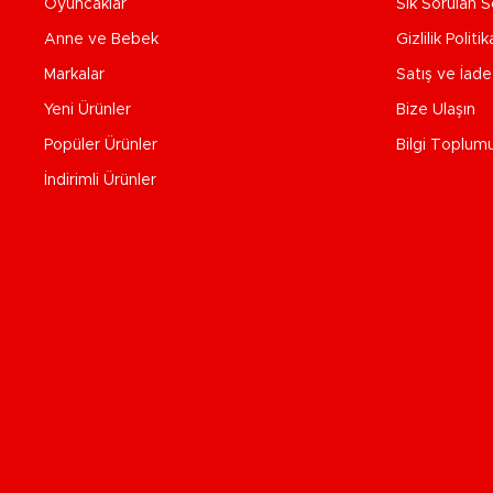
Oyuncaklar
Sık Sorulan S
Anne ve Bebek
Gizlilik Politik
Markalar
Satış ve İad
Yeni Ürünler
Bize Ulaşın
Popüler Ürünler
Bilgi Toplum
İndirimli Ürünler