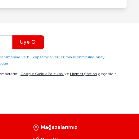
Üye Ol
gönderilmesine ve bu kapsamda verilerimin işlenmesine onay
kudum.
nmaktadır -
Google Gizlilik Politikası
ve
Hizmet Şartları
geçerlidir.
Mağazalarımız