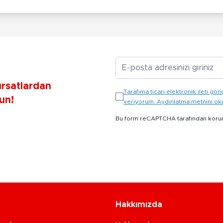
E-posta Adresiniz
ırsatlardan
Tarafıma ticari elektronik ileti 
un!
veriyorum. Aydınlatma metnini o
Bu form reCAPTCHA tarafından koru
Hakkımızda