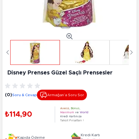
Disney Prenses Güzel Saçlı Prensesler
(0)
Soru & Cevap
Armağan’a Soru Sor
Axess
,
Bonus
,
₺114,90
Maximum
ve
World
Kredi Kartınıza
Taksit Fırsatları !
Kredi Kartı
Kapıda Ödeme