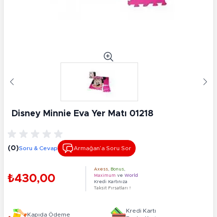
Disney Minnie Eva Yer Matı 01218
(0)
Soru & Cevap
Armağan’a Soru Sor
Axess
,
Bonus
,
₺430,00
Maximum
ve
World
Kredi Kartınıza
Taksit Fırsatları !
Kredi Kartı
Kapıda Ödeme