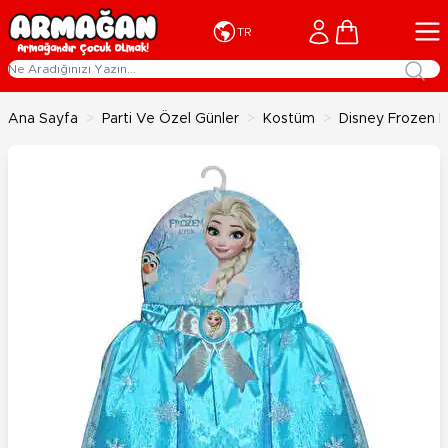
İçeriğe geç
Cart
TR
Ana Sayfa
>
Parti Ve Özel Günler
>
Kostüm
>
Disney Frozen E