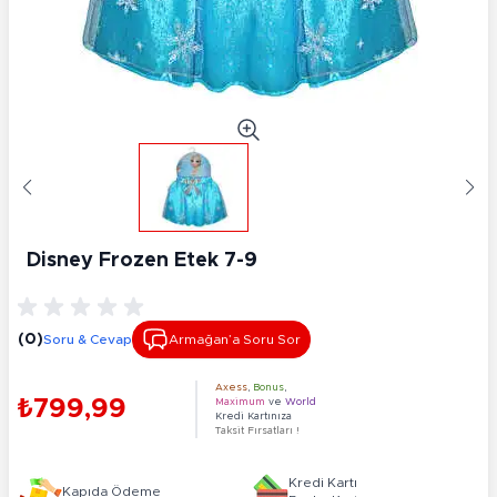
Disney Frozen Etek 7-9
(0)
Soru & Cevap
Armağan’a Soru Sor
Axess
,
Bonus
,
₺799,99
Maximum
ve
World
Kredi Kartınıza
Taksit Fırsatları !
Kredi Kartı
Kapıda Ödeme