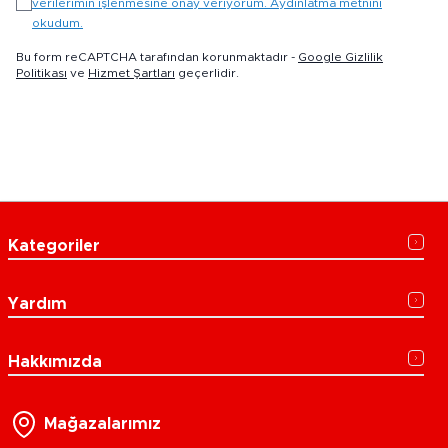
verilerimin işlenmesine onay veriyorum. Aydınlatma metnini
okudum.
Bu form reCAPTCHA tarafından korunmaktadır -
Google Gizlilik
Politikası
ve
Hizmet Şartları
geçerlidir.
Kategoriler
Yardım
Hakkımızda
Mağazalarımız