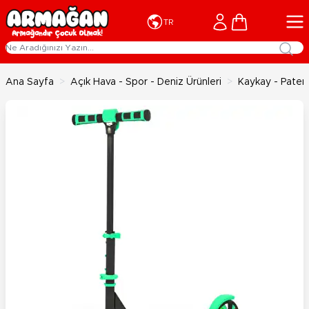
İçeriğe geç
Cart
TR
Ana Sayfa
>
Açık Hava - Spor - Deniz Ürünleri
>
Kaykay - Paten