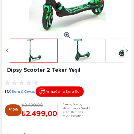
Dipsy Scooter 2 Teker Yeşil
(0)
Soru & Cevap
Armağan’a Soru Sor
₺3.499,00
Axess
,
Bonus
,
Maximum
ve
World
%29
₺2.499,00
Kredi Kartınıza
Taksit Fırsatları !