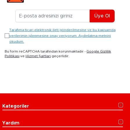
E-posta Adresiniz
Üye Ol
Tarafıma ticari elektronik ileti gönderilmesine ve bu kapsamda
verilerimin işlenmesine onay veriyorum. Aydınlatma metnini
okudum.
Bu form reCAPTCHA tarafından korunmaktadır -
Google Gizlilik
Politikası
ve
Hizmet Şartları
geçerlidir.
Kategoriler
Yardım