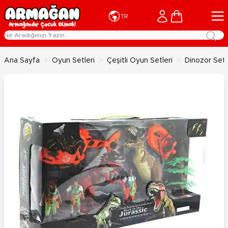
İçeriğe geç
Cart
TR
Ana Sayfa
>
Oyun Setleri
>
Çeşitli Oyun Setleri
>
Dinozor Seti