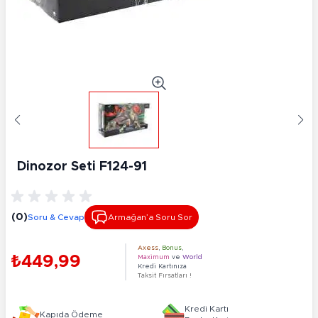
Dinozor Seti F124-91
(0)
Soru & Cevap
Armağan’a Soru Sor
Axess
,
Bonus
,
₺449,99
Maximum
ve
World
Kredi Kartınıza
Taksit Fırsatları !
Kredi Kartı
Kapıda Ödeme