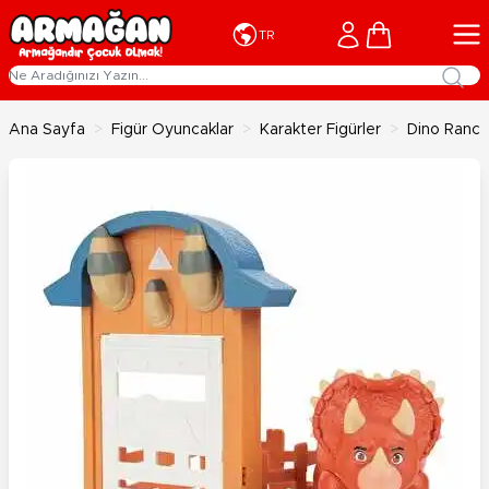
İçeriğe geç
Cart
TR
Ana Sayfa
>
Figür Oyuncaklar
>
Karakter Figürler
>
Dino Ranch