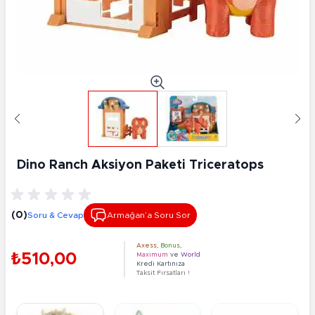
Dino Ranch Aksiyon Paketi Triceratops
(0)
Soru & Cevap
Armağan’a Soru Sor
Axess
,
Bonus
,
₺510,00
Maximum
ve
World
Kredi Kartınıza
Taksit Fırsatları !