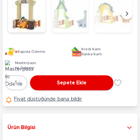
Kredi Kartı
Kapıda Ödeme
Banka Kartı
Masterpass
ile Ödeme
-
+
1
Sepete Ekle
Adet
Fiyat düştüğünde bana bildir
Ürün Bilgisi