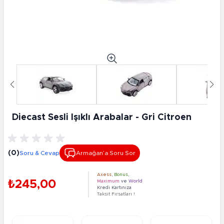
Diecast Sesli Işıklı Arabalar - Gri Citroen
(0)
Soru & Cevap
Armağan’a Soru Sor
Axess
,
Bonus
,
₺245,00
Maximum
ve
World
Kredi Kartınıza
Taksit Fırsatları !