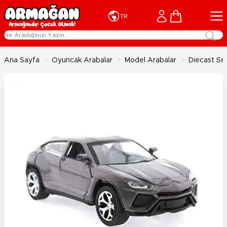
İçeriğe geç
Cart
TR
Ana Sayfa
>
Oyuncak Arabalar
>
Model Arabalar
>
Diecast Sesl