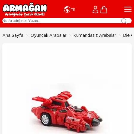
İçeriğe geç
Cart
TR
Ana Sayfa
>
Oyuncak Arabalar
>
Kumandasız Arabalar
>
Die C