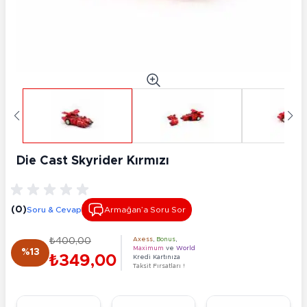
Die Cast Skyrider Kırmızı
(0)
Soru & Cevap
Armağan’a Soru Sor
₺400,00
Axess
,
Bonus
,
Maximum
ve
World
%13
₺349,00
Kredi Kartınıza
Taksit Fırsatları !