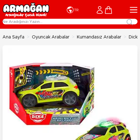
İçeriğe geç
Cart
TR
Ana Sayfa
>
Oyuncak Arabalar
>
Kumandasız Arabalar
>
Dicki