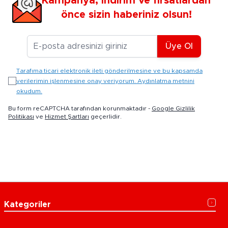
Kampanya, indirim ve fırsatlardan
önce sizin haberiniz olsun!
E-posta Adresiniz
Üye Ol
Tarafıma ticari elektronik ileti gönderilmesine ve bu kapsamda
verilerimin işlenmesine onay veriyorum. Aydınlatma metnini
okudum.
Bu form reCAPTCHA tarafından korunmaktadır -
Google Gizlilik
Politikası
ve
Hizmet Şartları
geçerlidir.
Kategoriler