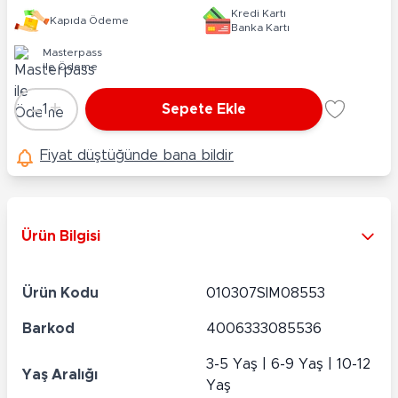
Kredi Kartı
Kapıda Ödeme
Banka Kartı
Masterpass
ile Ödeme
-
+
1
Sepete Ekle
Adet
Fiyat düştüğünde bana bildir
Ürün Bilgisi
Ürün Kodu
010307SIM08553
Barkod
4006333085536
3-5 Yaş | 6-9 Yaş | 10-12
Yaş Aralığı
Yaş