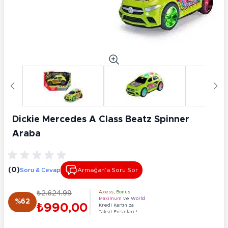
Dickie Mercedes A Class Beatz Spinner
Araba
(0)
Soru & Cevap
Armağan’a Soru Sor
₺2.624,99
Axess
,
Bonus
,
Maximum
ve
World
%62
₺990,00
Kredi Kartınıza
Taksit Fırsatları !