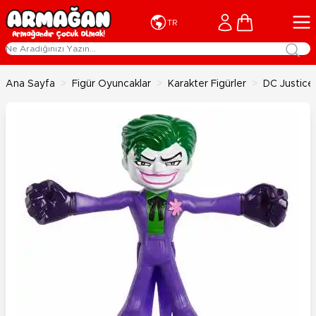
İçeriğe geç
Cart
TR
Ana Sayfa
>
Figür Oyuncaklar
>
Karakter Figürler
>
DC Justice