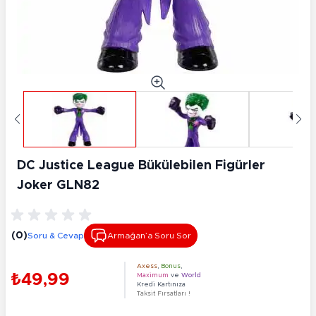
DC Justice League Bükülebilen Figürler
Joker GLN82
(0)
Soru & Cevap
Armağan’a Soru Sor
Axess
,
Bonus
,
₺49,99
Maximum
ve
World
Kredi Kartınıza
Taksit Fırsatları !