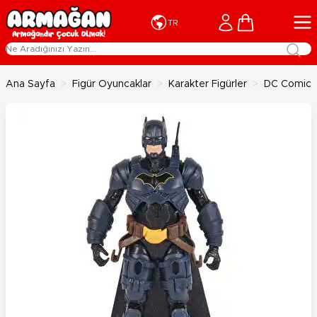
İçeriğe geç
Cart
TR
Ana Sayfa
>
Figür Oyuncaklar
>
Karakter Figürler
>
DC Comics 