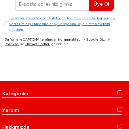
E-posta Adresiniz
Üye Ol
Tarafıma ticari elektronik ileti gönderilmesine ve bu kapsamda
verilerimin işlenmesine onay veriyorum. Aydınlatma metnini
okudum.
Bu form reCAPTCHA tarafından korunmaktadır -
Google Gizlilik
Politikası
ve
Hizmet Şartları
geçerlidir.
Kategoriler
Yardım
Hakkımızda