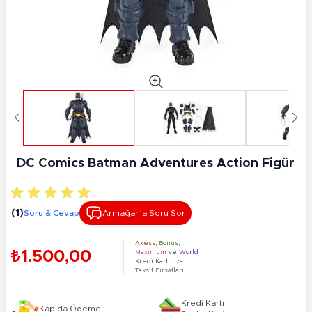
DC Comics Batman Adventures Action Figür
(1)
Soru & Cevap
Armağan’a Soru Sor
Axess
,
Bonus
,
₺1.500,00
Maximum
ve
World
Kredi Kartınıza
Taksit Fırsatları !
Kredi Kartı
Kapıda Ödeme