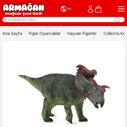
İçeriğe geç
Cart
TR
Ana Sayfa
>
Figür Oyuncaklar
>
Hayvan Figürler
>
Collecta K