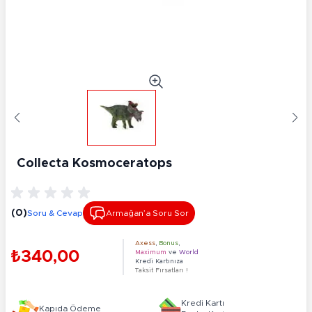
Collecta Kosmoceratops
(0)
Soru & Cevap
Armağan’a Soru Sor
Axess
,
Bonus
,
₺340,00
Maximum
ve
World
Kredi Kartınıza
Taksit Fırsatları !
Kredi Kartı
Kapıda Ödeme