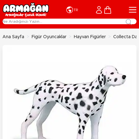
İçeriğe geç
Cart
TR
Ana Sayfa
>
Figür Oyuncaklar
>
Hayvan Figürler
>
Collecta Da