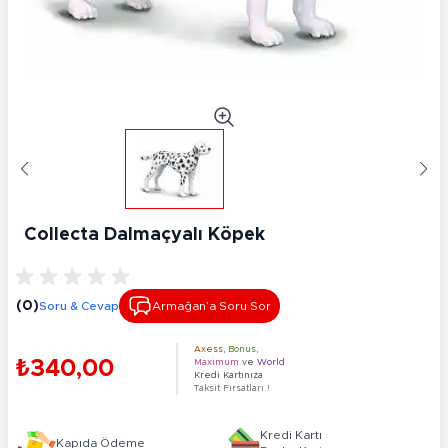
Collecta Dalmaçyalı Köpek
(0)
Soru & Cevap
Armağan’a Soru Sor
Axess
,
Bonus
,
₺340,00
Maximum
ve
World
Kredi Kartınıza
Taksit Fırsatları !
Kredi Kartı
Kapıda Ödeme