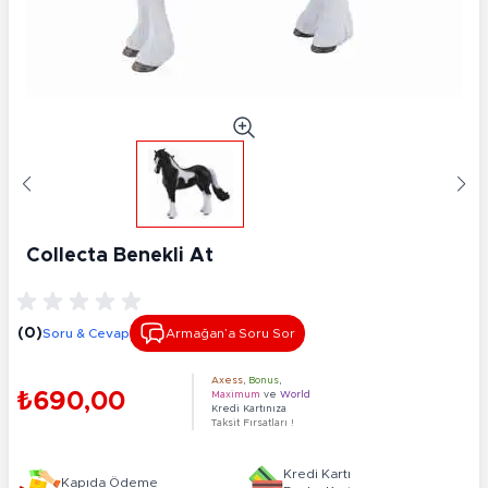
Collecta Benekli At
(0)
Soru & Cevap
Armağan’a Soru Sor
Axess
,
Bonus
,
₺690,00
Maximum
ve
World
Kredi Kartınıza
Taksit Fırsatları !
Kredi Kartı
Kapıda Ödeme