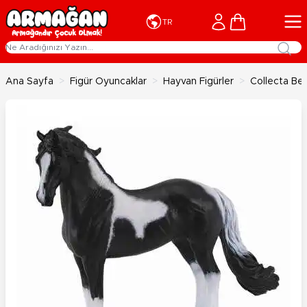
İçeriğe geç
Cart
TR
Ana Sayfa
>
Figür Oyuncaklar
>
Hayvan Figürler
>
Collecta Ben