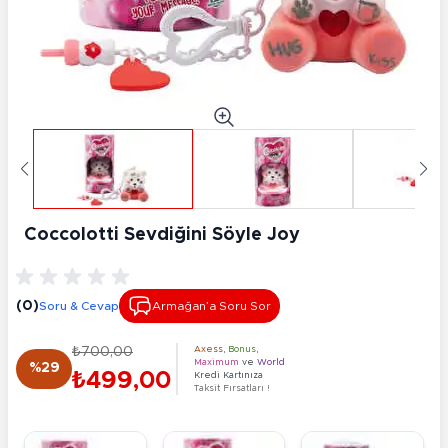
Coccolotti Sevdiğini Söyle Joy
(0)
Soru & Cevap
Armağan’a Soru Sor
₺700,00
Axess
,
Bonus
,
Maximum
ve
World
%29
₺499,00
Kredi Kartınıza
Taksit Fırsatları !