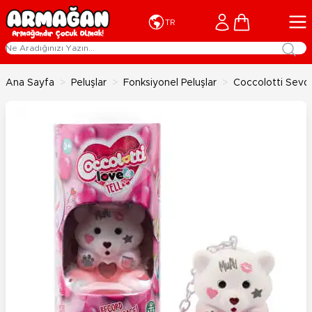
İçeriğe geç
Cart
TR
Ana Sayfa
>
Peluşlar
>
Fonksiyonel Peluşlar
>
Coccolotti Sevdi