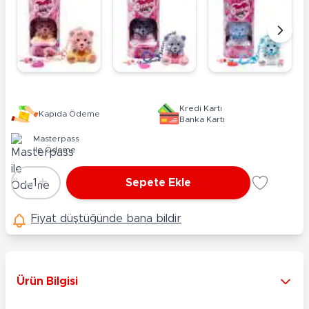
Kredi Kartı
Kapıda Ödeme
Banka Kartı
Masterpass
ile Ödeme
-
+
1
Sepete Ekle
Adet
Fiyat düştüğünde bana bildir
Ürün Bilgisi