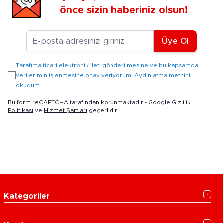
önce sizin haberiniz olsun!
E-posta Adresiniz
Üye Ol
Tarafıma ticari elektronik ileti gönderilmesine ve bu kapsamda
verilerimin işlenmesine onay veriyorum. Aydınlatma metnini
okudum.
Bu form reCAPTCHA tarafından korunmaktadır -
Google Gizlilik
Politikası
ve
Hizmet Şartları
geçerlidir.
Kategoriler