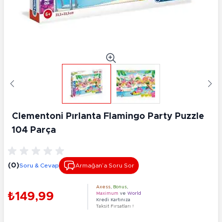
Clementoni Pırlanta Flamingo Party Puzzle
104 Parça
(0)
Soru & Cevap
Armağan’a Soru Sor
Axess
,
Bonus
,
₺149,99
Maximum
ve
World
Kredi Kartınıza
Taksit Fırsatları !