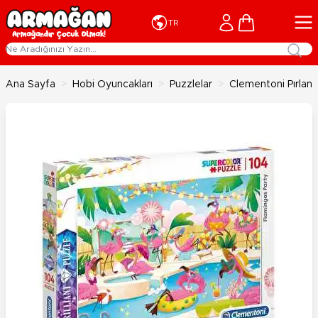
İçeriğe geç
Cart
TR
Ana Sayfa
>
Hobi Oyuncakları
>
Puzzlelar
>
Clementoni Pırlant