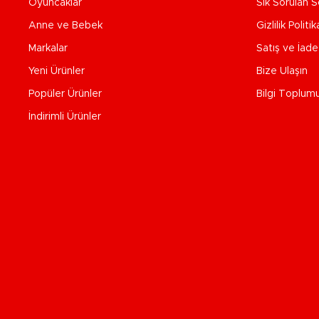
Oyuncaklar
Sık Sorulan S
Anne ve Bebek
Gizlilik Politik
Markalar
Satış ve İad
Yeni Ürünler
Bize Ulaşın
Popüler Ürünler
Bilgi Toplum
İndirimli Ürünler