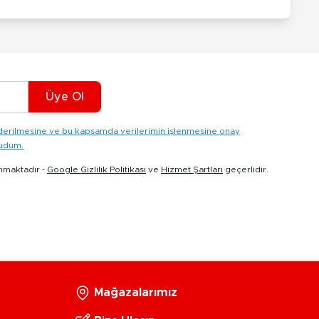
Üye Ol
gönderilmesine ve bu kapsamda verilerimin işlenmesine onay
kudum.
nmaktadır -
Google Gizlilik Politikası
ve
Hizmet Şartları
geçerlidir.
Mağazalarımız