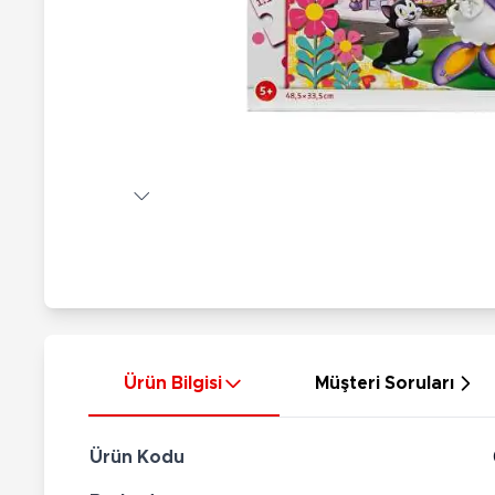
Nerf
Hayvan Figürler
Silahlar
Çeşitli Figürler
Silah Setleri
Koleksiyon Figürler
Kılıç Setleri
Elektronik Ürünler
Ok Setleri
Çeşitli Elektronik Ürünler
Ürün Bilgisi
Müşteri Soruları
Ürün Kodu