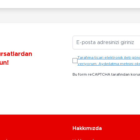
E-posta Adresiniz
ırsatlardan
Tarafıma ticari elektronik ileti 
un!
veriyorum. Aydınlatma metnini o
Bu form reCAPTCHA tarafından koru
Hakkımızda