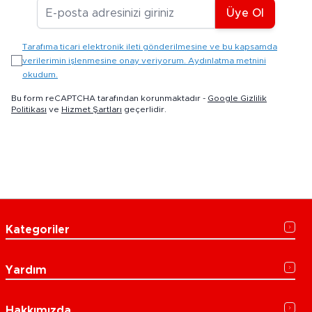
E-posta Adresiniz
Üye Ol
Tarafıma ticari elektronik ileti gönderilmesine ve bu kapsamda
verilerimin işlenmesine onay veriyorum. Aydınlatma metnini
okudum.
Bu form reCAPTCHA tarafından korunmaktadır -
Google Gizlilik
Politikası
ve
Hizmet Şartları
geçerlidir.
Kategoriler
Yardım
Hakkımızda