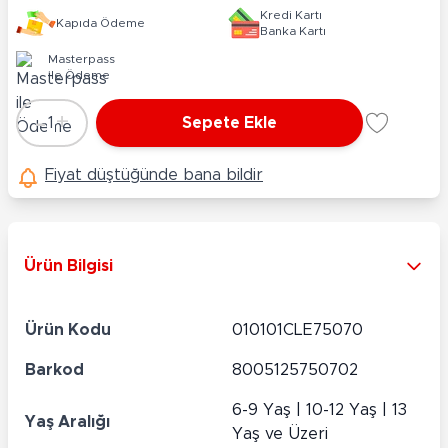
Kredi Kartı
Kapıda Ödeme
Banka Kartı
Masterpass
ile Ödeme
-
+
1
Sepete Ekle
Adet
Fiyat düştüğünde bana bildir
Ürün Bilgisi
Ürün Kodu
010101CLE75070
Barkod
8005125750702
6-9 Yaş | 10-12 Yaş | 13
Yaş Aralığı
Yaş ve Üzeri