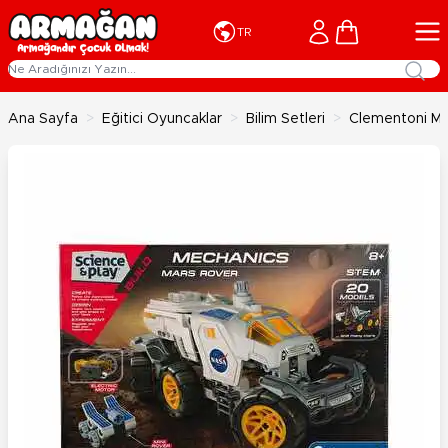
İçeriğe geç
Cart
TR
Ana Sayfa
>
Eğitici Oyuncaklar
>
Bilim Setleri
>
Clementoni Me