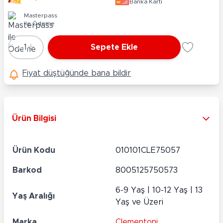
Banka Kartı
Masterpass
ile Ödeme
-
+
1
Sepete Ekle
Adet
Fiyat düştüğünde bana bildir
Ürün Bilgisi
Ürün Kodu
010101CLE75057
Barkod
8005125750573
6-9 Yaş | 10-12 Yaş | 13
Yaş Aralığı
Yaş ve Üzeri
Marka
Clementoni