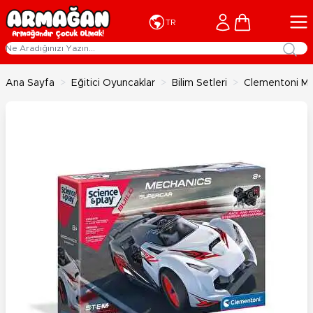
İçeriğe geç
Cart
TR
Ana Sayfa
>
Eğitici Oyuncaklar
>
Bilim Setleri
>
Clementoni Me