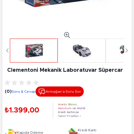
Clementoni Mekanik Laboratuvar Süpercar
(0)
Soru & Cevap
Armağan’a Soru Sor
Axess
,
Bonus
,
₺1.399,00
Maximum
ve
World
Kredi Kartınıza
Taksit Fırsatları !
Kredi Kartı
Kapıda Ödeme