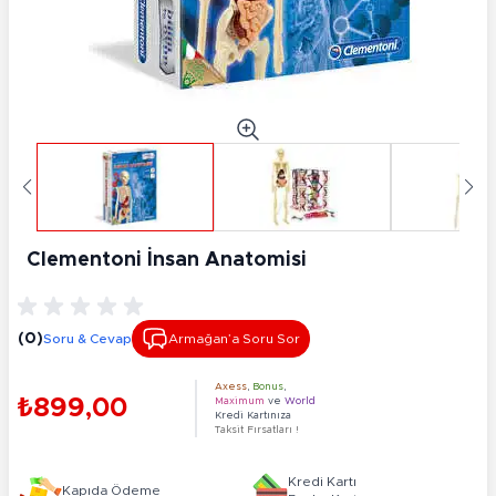
Clementoni İnsan Anatomisi
(0)
Soru & Cevap
Armağan’a Soru Sor
Axess
,
Bonus
,
₺899,00
Maximum
ve
World
Kredi Kartınıza
Taksit Fırsatları !
Kredi Kartı
Kapıda Ödeme