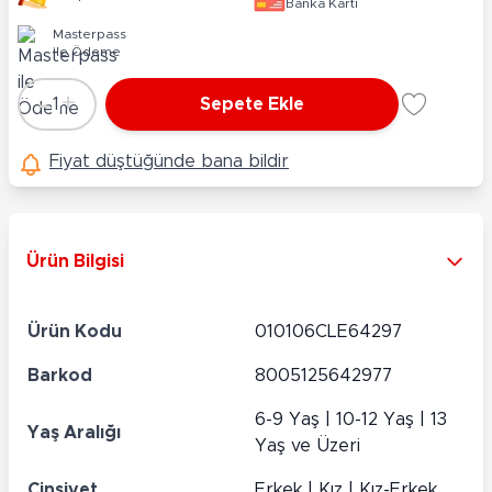
Banka Kartı
Masterpass
ile Ödeme
-
+
1
Sepete Ekle
Adet
Fiyat düştüğünde bana bildir
Ürün Bilgisi
Ürün Kodu
010106CLE64297
Barkod
8005125642977
6-9 Yaş | 10-12 Yaş | 13
Yaş Aralığı
Yaş ve Üzeri
Cinsiyet
Erkek | Kız | Kız-Erkek