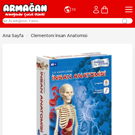
İçeriğe geç
Cart
TR
Ana Sayfa
>
Clementoni İnsan Anatomisi