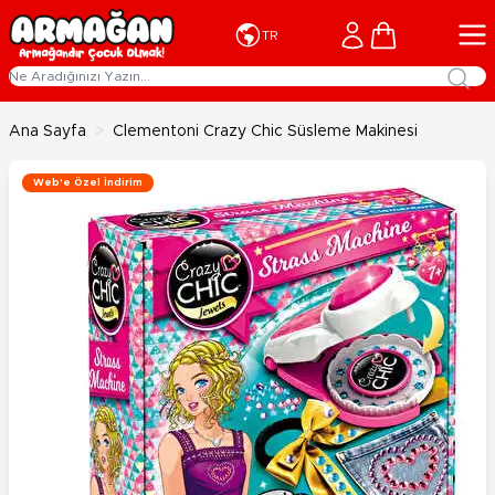
İçeriğe geç
Cart
TR
Ana Sayfa
>
Clementoni Crazy Chic Süsleme Makinesi
Web'e Özel İndirim