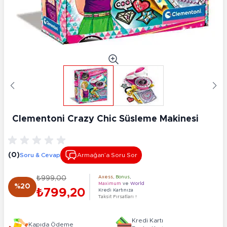
Clementoni Crazy Chic Süsleme Makinesi
(0)
Soru & Cevap
Armağan’a Soru Sor
₺999,00
Axess
,
Bonus
,
Maximum
ve
World
%20
₺799,20
Kredi Kartınıza
Taksit Fırsatları !
Kredi Kartı
Kapıda Ödeme