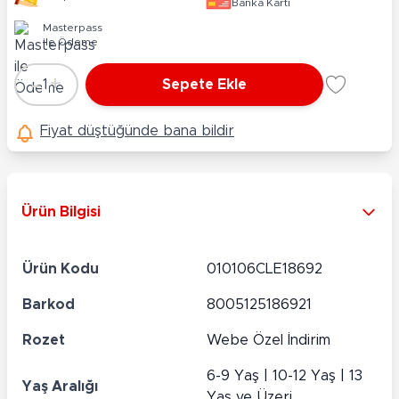
Banka Kartı
Masterpass
ile Ödeme
-
+
1
Sepete Ekle
Adet
Fiyat düştüğünde bana bildir
Ürün Bilgisi
Ürün Kodu
010106CLE18692
Barkod
8005125186921
Rozet
Webe Özel İndirim
6-9 Yaş | 10-12 Yaş | 13
Yaş Aralığı
Yaş ve Üzeri