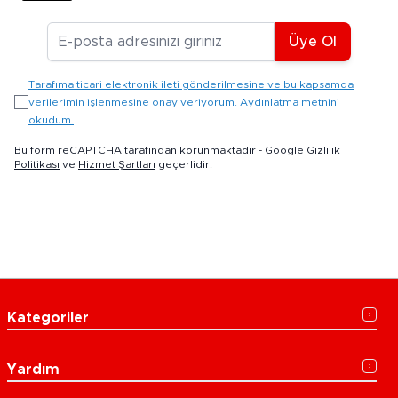
E-posta Adresiniz
Üye Ol
Tarafıma ticari elektronik ileti gönderilmesine ve bu kapsamda
verilerimin işlenmesine onay veriyorum. Aydınlatma metnini
okudum.
Bu form reCAPTCHA tarafından korunmaktadır -
Google Gizlilik
Politikası
ve
Hizmet Şartları
geçerlidir.
Kategoriler
Yardım