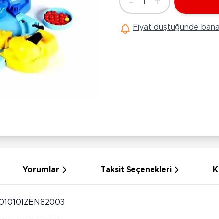
-
+
1
Ü
Adet
Hobi Oyuncakları
Anne Bebek Oyuncakları
Ak
Fiyat düştüğünde bana 
Maketler
K
Aktivite Masaları
Sihirbazlık Setleri
Bi
Oyun Halısı
Puzzlelar
K
Dönence ve Projektörler
Çeşitli Eğlence Oyuncakları
De
Dişlik ve Çıngıraklar
El İşi Setleri
B
Beslenme Gereçleri
Slime
Sp
Yürüme Arkadaşı
Pe
Bebek Oyuncakları
Bi
Bebek Araç Gereçleri
S
Banyo Oyuncakları
S
Yorumlar
Taksit Seçenekleri
K
010101ZEN82003