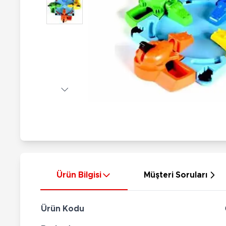
Nerf
Hayvan Figürler
Silahlar
Çeşitli Figürler
Silah Setleri
Koleksiyon Figürler
Kılıç Setleri
Elektronik Ürünler
Ok Setleri
Çeşitli Elektronik Ürünler
Ürün Bilgisi
Müşteri Soruları
Ürün Kodu