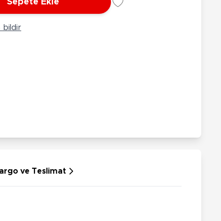
Sepete Ekle
rünleri
Çeşitli Peluşlar
ülü Araçlar
bildir
aykay - Paten - Scooter
sikletler
oruyucu Ekipmanlar
niz - Havuz Ürünleri
ahçe Oyuncakları
or Ürünleri
dallı Araçlar
n Git Araçlar
allanan Oyuncaklar
u Tabancaları
argo ve Teslimat