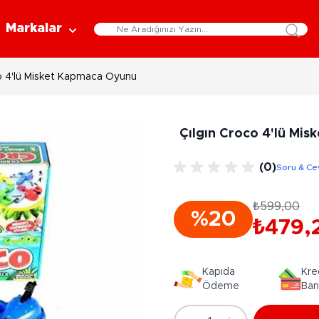
Markalar
co 4'lü Misket Kapmaca Oyunu
Eğitici Oyuncaklar
Bebekler
Y
Bilim Setleri
Moda Bebekler
L
Çılgın Croco 4'lü Mi
Gelişim Oyuncakları
Et Bebekler
Au
Oyun Hamurları
Bez Bebekler
M
(0)
Soru & Ce
Fonksiyonlu Bebekler
Çe
Müzik Aletleri
Bebek Evleri
P
₺599,00
3-5 Yaş
6-9 Yaş
%20
Oyuncak Bebek Aksesuarları
₺479,
Oyunlar
Oyuncak Bebek Setleri
K
Pa
Arkadaş - Aile Kutu Oyunları
Kozmetik ve Aksesuar
Kapıda
Kre
Yı
Çocuk Kutu Oyunları
Ödeme
Ban
Kozmetik ve Güzellik Setleri
Eğitici Oyunlar
A
Aksesuar