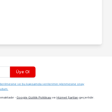
Üye Ol
gönderilmesine ve bu kapsamda verilerimin işlenmesine onay
kudum.
nmaktadır -
Google Gizlilik Politikası
ve
Hizmet Şartları
geçerlidir.