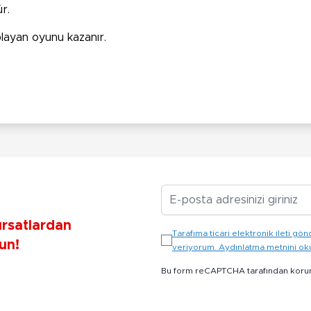
r.
layan oyunu kazanır.
E-posta Adresiniz
ırsatlardan
Tarafıma ticari elektronik ileti 
un!
veriyorum. Aydınlatma metnini o
Bu form reCAPTCHA tarafından koru