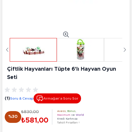
Çiftlik Hayvanları Tüpte 6'lı Hayvan Oyun
Seti
(1)
Soru & Cevap
Armağan’a Soru Sor
₺830,00
Axess
,
Bonus
,
Maximum
ve
World
%30
₺581,00
Kredi Kartınıza
Taksit Fırsatları !