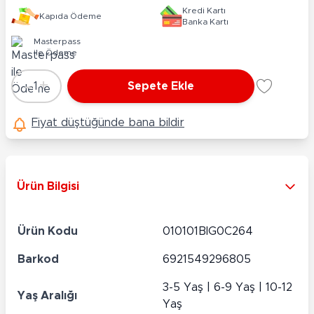
Kredi Kartı
Kapıda Ödeme
Banka Kartı
Masterpass
ile Ödeme
-
+
1
Sepete Ekle
Adet
Fiyat düştüğünde bana bildir
Ürün Bilgisi
Ürün Kodu
010101BIG0C264
Barkod
6921549296805
3-5 Yaş | 6-9 Yaş | 10-12
Yaş Aralığı
Yaş