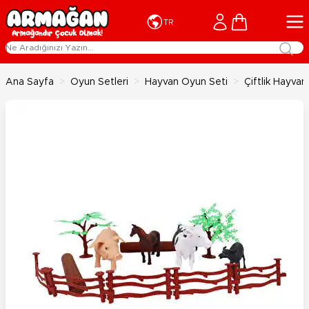
İçeriğe geç
Cart
TR
Ana Sayfa
>
Oyun Setleri
>
Hayvan Oyun Seti
>
Çiftlik Hayvan