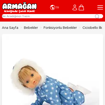
İçeriğe geç
Cart
TR
Ana Sayfa
>
Bebekler
>
Fonksiyonlu Bebekler
>
Ciciobello İl