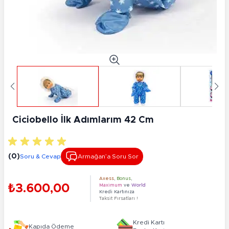
Ciciobello İlk Adımlarım 42 Cm
(0)
Soru & Cevap
Armağan’a Soru Sor
Axess
,
Bonus
,
₺3.600,00
Maximum
ve
World
Kredi Kartınıza
Taksit Fırsatları !
Kredi Kartı
Kapıda Ödeme