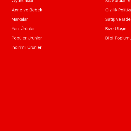
Oyuncaklar
Sık Sorulan S
Anne ve Bebek
Gizlilik Politik
Markalar
Satış ve İad
Yeni Ürünler
Bize Ulaşın
Popüler Ürünler
Bilgi Toplum
İndirimli Ürünler