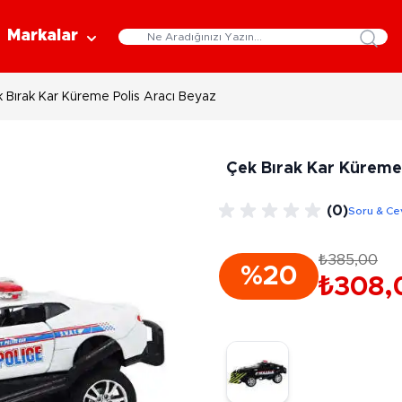
Markalar
 Bırak Kar Küreme Polis Aracı Beyaz
Eğitici Oyuncaklar
Bebekler
Y
Bilim Setleri
Moda Bebekler
L
Çek Bırak Kar Küreme
Gelişim Oyuncakları
Et Bebekler
Au
Oyun Hamurları
Bez Bebekler
M
(0)
Soru & Ce
Fonksiyonlu Bebekler
Çe
Müzik Aletleri
Bebek Evleri
P
₺385,00
3-5 Yaş
6-9 Yaş
%20
Oyuncak Bebek Aksesuarları
₺308,
Oyunlar
Oyuncak Bebek Setleri
K
Pa
Arkadaş - Aile Kutu Oyunları
Kozmetik ve Aksesuar
Yı
Çocuk Kutu Oyunları
Kozmetik ve Güzellik Setleri
Eğitici Oyunlar
A
Aksesuar