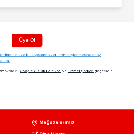
Üye Ol
gönderilmesine ve bu kapsamda verilerimin işlenmesine onay
kudum.
nmaktadır -
Google Gizlilik Politikası
ve
Hizmet Şartları
geçerlidir.
Mağazalarımız