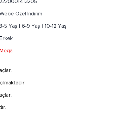
2220001413205
Webe Özel İndirim
3-5 Yaş | 6-9 Yaş | 10-12 Yaş
Erkek
Mega
çlar.
çılmaktadır.
çlar.
ır.