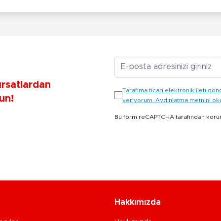
E-posta Adresiniz
ırsatlardan
Tarafıma ticari elektronik ileti 
un!
veriyorum. Aydınlatma metnini o
Bu form reCAPTCHA tarafından koru
Hakkımızda