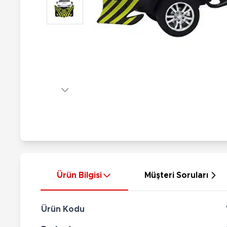
Nerf
Hayvan Figürler
Silahlar
Çeşitli Figürler
Silah Setleri
Koleksiyon Figürler
Kılıç Setleri
Elektronik Ürünler
Ok Setleri
Çeşitli Elektronik Ürünler
Ürün Bilgisi
Müşteri Soruları
Ürün Kodu