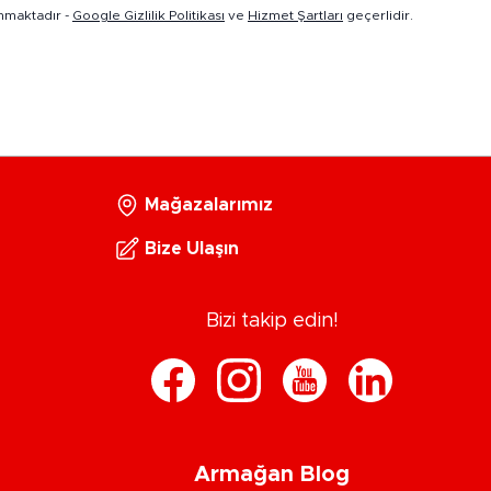
nmaktadır -
Google Gizlilik Politikası
ve
Hizmet Şartları
geçerlidir.
Mağazalarımız
Bize Ulaşın
Bizi takip edin!
Armağan Blog