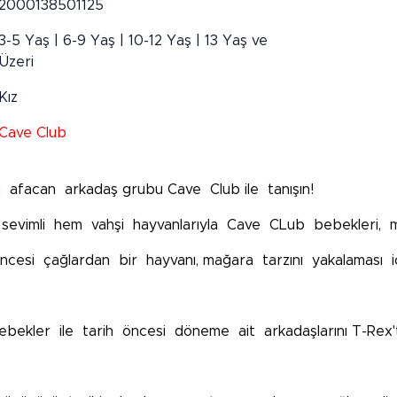
2000138501125
3-5 Yaş | 6-9 Yaş | 10-12 Yaş | 13 Yaş ve
Üzeri
Kız
Cave Club
en afacan arkadaş grubu Cave Club ile tanışın!
em sevimli hem vahşi hayvanlarıyla Cave CLub bebekleri, m
 öncesi çağlardan bir hayvanı, mağara tarzını yakalaması i
u bebekler ile tarih öncesi döneme ait arkadaşlarını T-R