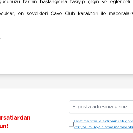
ünüzü tarihin başlangıcına taşıyıp çılgın ve eğlenceli hi
cuklar, en sevdikleri Cave Club karakteri ile maceralara
r.
E-posta Adresiniz
ırsatlardan
Tarafıma ticari elektronik ileti 
un!
veriyorum. Aydınlatma metnini o