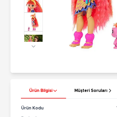
Nerf
Hayvan Figürler
Silahlar
Çeşitli Figürler
Silah Setleri
Koleksiyon Figürler
Kılıç Setleri
Elektronik Ürünler
Ok Setleri
Çeşitli Elektronik Ürünler
Ürün Bilgisi
Müşteri Soruları
Ürün Kodu