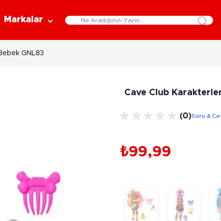
Markalar
y Bebek GNL83
Eğitici Oyuncaklar
Bebekler
Y
Bilim Setleri
Moda Bebekler
L
Cave Club Karakterle
Gelişim Oyuncakları
Et Bebekler
Au
Oyun Hamurları
Bez Bebekler
M
(0)
Soru & Ce
Fonksiyonlu Bebekler
Çe
Müzik Aletleri
Bebek Evleri
P
3-5 Yaş
6-9 Yaş
₺99,99
Oyuncak Bebek Aksesuarları
Oyunlar
Oyuncak Bebek Setleri
K
Pa
Arkadaş - Aile Kutu Oyunları
Kozmetik ve Aksesuar
Yı
Çocuk Kutu Oyunları
Kozmetik ve Güzellik Setleri
Eğitici Oyunlar
A
Aksesuar