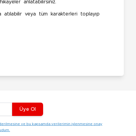
kayeler anlatabilirsiniz.
 atılabilir veya tüm karakterleri toplayıp
Üye Ol
gönderilmesine ve bu kapsamda verilerimin işlenmesine onay
kudum.