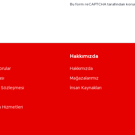
Bu form reCAPTCHA tarafından koru
Hakkımızda
orular
Hakkımızda
ası
Mağazalarımız
e Sözleşmesi
İnsan Kaynakları
u Hizmetleri