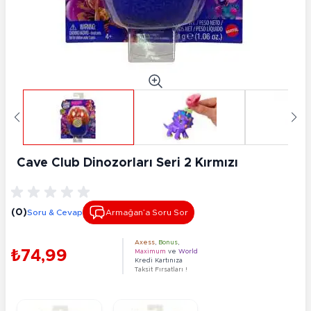
Cave Club Dinozorları Seri 2 Kırmızı
(0)
Soru & Cevap
Armağan’a Soru Sor
Axess
,
Bonus
,
₺74,99
Maximum
ve
World
Kredi Kartınıza
Taksit Fırsatları !