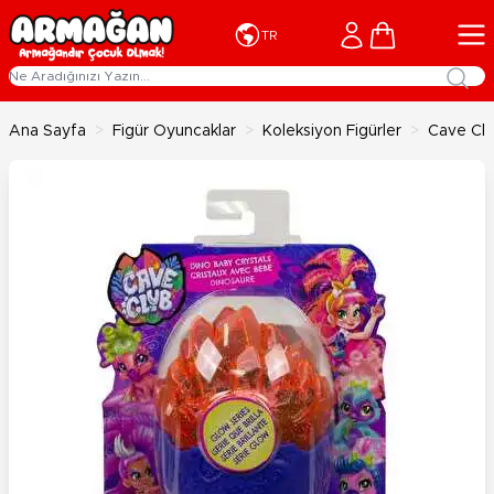
İçeriğe geç
Cart
TR
Ana Sayfa
>
Figür Oyuncaklar
>
Koleksiyon Figürler
>
Cave Club