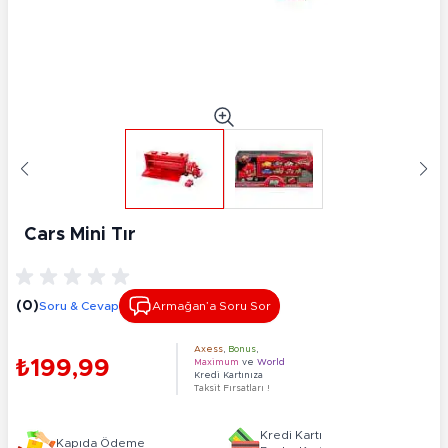
Cars Mini Tır
(0)
Soru & Cevap
Armağan’a Soru Sor
Axess
,
Bonus
,
₺199,99
Maximum
ve
World
Kredi Kartınıza
Taksit Fırsatları !
Kredi Kartı
Kapıda Ödeme