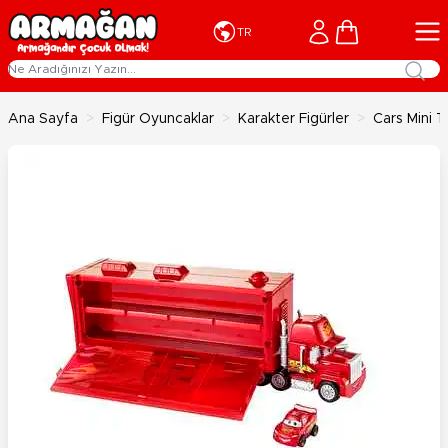
İçeriğe geç
Cart
TR
Ana Sayfa
>
Figür Oyuncaklar
>
Karakter Figürler
>
Cars Mini Tı