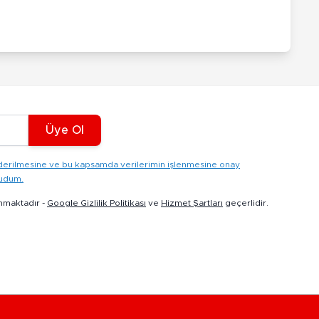
Üye Ol
gönderilmesine ve bu kapsamda verilerimin işlenmesine onay
kudum.
nmaktadır -
Google Gizlilik Politikası
ve
Hizmet Şartları
geçerlidir.