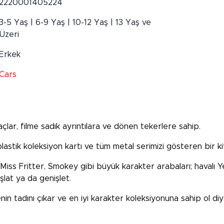
2220001405224
3-5 Yaş | 6-9 Yaş | 10-12 Yaş | 13 Yaş ve
Üzeri
Erkek
Cars
çlar, filme sadık ayrıntılara ve dönen tekerlere sahip.
 plastik koleksiyon kartı ve tüm metal serimizi gösteren bir k
s Fritter, Smokey gibi büyük karakter arabaları; havalı Yeni
şlat ya da genişlet.
n tadını çıkar ve en iyi karakter koleksiyonuna sahip ol di