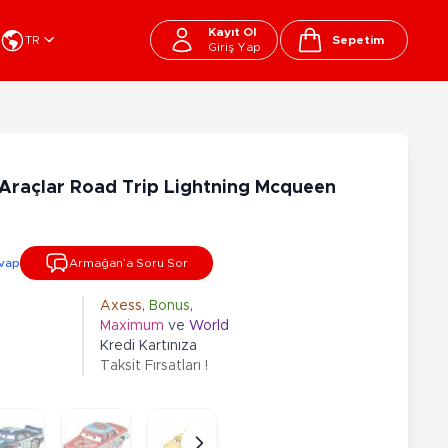
Kayıt Ol
TR
Sepetim
Giriş Yap
Cart
apı Oyuncakları
Kırtasiye - Okul
EGO
Okul Çantaları
 Araçlar Road Trip Lightning Mcqueen
sini
Beslenme Çantası
ega Bloks
Kalem Çantası
şitli Bloklar
Okul Araç Gereçleri
vap
Armağan’a Soru Sor
Matara
arti ve Özel Günler
10-12 Yaş
13+ Yaş
Kitaplar
Axess
,
Bonus
,
Maximum
ve
World
ostüm
Peluşlar
Kredi Kartınıza
rti Malzemeleri
Taksit Fırsatları !
lbaşı Ürünleri
Ty Peluşlar
Fonksiyonel Peluşlar
çık Hava - Spor - Deniz
Lisanslı Peluşlar