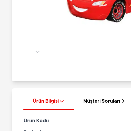
Nerf
Hayvan Figürler
Silahlar
Çeşitli Figürler
Silah Setleri
Koleksiyon Figürler
Kılıç Setleri
Elektronik Ürünler
Ok Setleri
Çeşitli Elektronik Ürünler
Ürün Bilgisi
Müşteri Soruları
Ürün Kodu