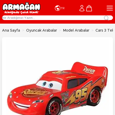
İçeriğe geç
Cart
TR
Ana Sayfa
>
Oyuncak Arabalar
>
Model Arabalar
>
Cars 3 Tek