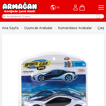
İçeriğe geç
Cart
TR
Ana Sayfa
>
Oyuncak Arabalar
>
Kumandasız Arabalar
>
Çarp