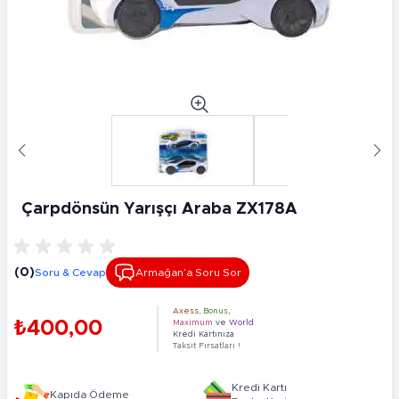
Çarpdönsün Yarışçı Araba ZX178A
(0)
Soru & Cevap
Armağan’a Soru Sor
Axess
,
Bonus
,
₺400,00
Maximum
ve
World
Kredi Kartınıza
Taksit Fırsatları !
Kredi Kartı
Kapıda Ödeme