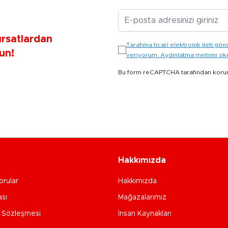
E-posta Adresiniz
ırsatlardan
Tarafıma ticari elektronik ileti 
un!
veriyorum. Aydınlatma metnini o
Bu form reCAPTCHA tarafından koru
Hakkımızda
orular
Hakkımızda
ası
Mağazalarımız
e Sözleşmesi
İnsan Kaynakları