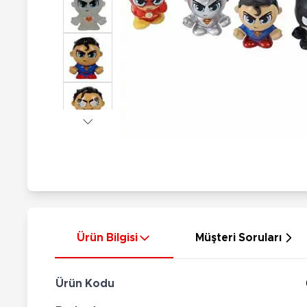
Nerf
Hayvan Figürler
Silahlar
Çeşitli Figürler
Silah Setleri
Koleksiyon Figürler
Kılıç Setleri
Elektronik Ürünler
Ok Setleri
Çeşitli Elektronik Ürünler
Ürün Bilgisi
Müşteri Soruları
Ürün Kodu