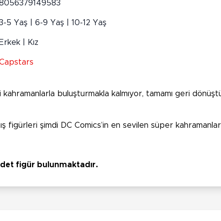
8056379149583
3-5 Yaş | 6-9 Yaş | 10-12 Yaş
Erkek | Kız
Capstars
ri kahramanlarla buluşturmakla kalmıyor, tamamı geri dönüştür
ış figürleri şimdi DC Comics’in en sevilen süper kahramanları
 adet figür bulunmaktadır.