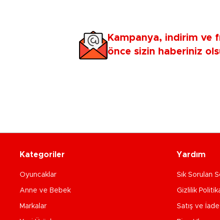
Kampanya, indirim ve f
önce sizin haberiniz ols
Kategoriler
Yardım
Oyuncaklar
Sık Sorulan S
Anne ve Bebek
Gizlilik Politik
Markalar
Satış ve İad