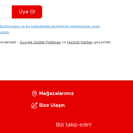
Üye Ol
gönderilmesine ve bu kapsamda verilerimin işlenmesine onay
kudum.
nmaktadır -
Google Gizlilik Politikası
ve
Hizmet Şartları
geçerlidir.
Mağazalarımız
Bize Ulaşın
Bizi takip edin!