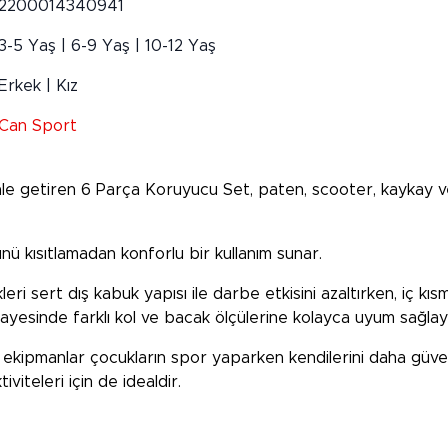
2200014340941
3-5 Yaş | 6-9 Yaş | 10-12 Yaş
Erkek | Kız
Can Sport
hale getiren
6 Parça Koruyucu Set
, paten, scooter, kaykay ve
 kısıtlamadan konforlu bir kullanım sunar.
likleri sert dış kabuk yapısı ile darbe etkisini azaltırken, iç 
ı sayesinde farklı kol ve bacak ölçülerine kolayca uyum sağlay
 ekipmanlar çocukların spor yaparken kendilerini daha güve
iviteleri için de idealdir.