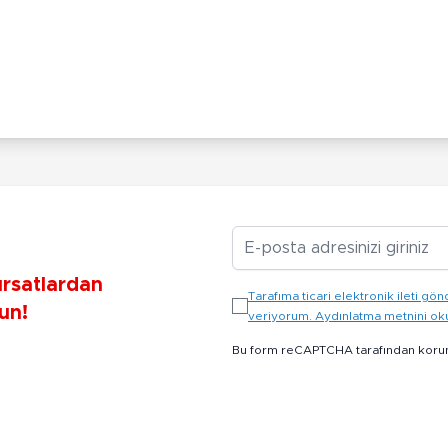
E-posta Adresiniz
ırsatlardan
Tarafıma ticari elektronik ileti 
un!
veriyorum. Aydınlatma metnini o
Bu form reCAPTCHA tarafından koru