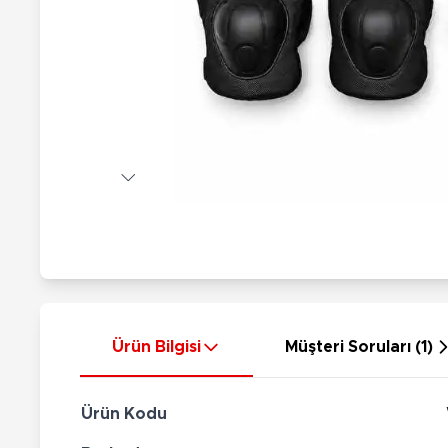
Nerf
Hayvan Figürler
Silahlar
Çeşitli Figürler
Silah Setleri
Koleksiyon Figürler
Kılıç Setleri
Elektronik Ürünler
Ok Setleri
Çeşitli Elektronik Ürünler
Ürün Bilgisi
Müşteri Soruları (1)
Ürün Kodu