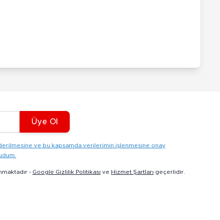
Üye Ol
gönderilmesine ve bu kapsamda verilerimin işlenmesine onay
kudum.
nmaktadır -
Google Gizlilik Politikası
ve
Hizmet Şartları
geçerlidir.