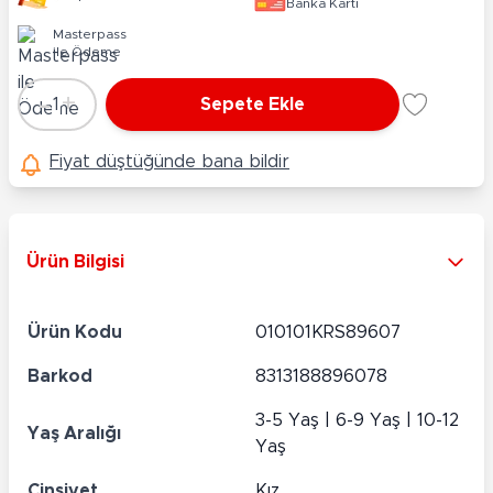
Banka Kartı
Masterpass
ile Ödeme
-
+
1
Sepete Ekle
Adet
Fiyat düştüğünde bana bildir
Ürün Bilgisi
Ürün Kodu
010101KRS89607
Barkod
8313188896078
3-5 Yaş | 6-9 Yaş | 10-12
Yaş Aralığı
Yaş
Cinsiyet
Kız