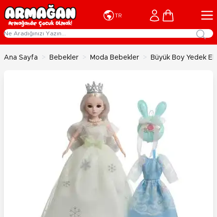
İçeriğe geç
Cart
TR
Ana Sayfa
>
Bebekler
>
Moda Bebekler
>
Büyük Boy Yedek Elb