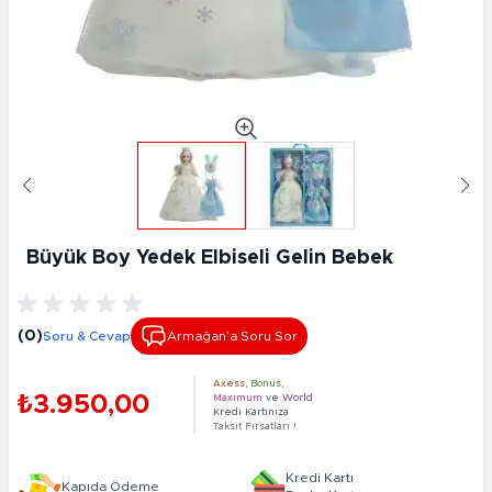
Büyük Boy Yedek Elbiseli Gelin Bebek
(0)
Soru & Cevap
Armağan’a Soru Sor
Axess
,
Bonus
,
₺3.950,00
Maximum
ve
World
Kredi Kartınıza
Taksit Fırsatları !
Kredi Kartı
Kapıda Ödeme