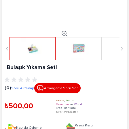
Bulaşık Yıkama Seti
(0)
Soru & Cevap
Armağan’a Soru Sor
Axess
,
Bonus
,
₺500,00
Maximum
ve
World
Kredi Kartınıza
Taksit Fırsatları !
Kredi Kartı
Kapıda Ödeme