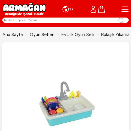
İçeriğe geç
Cart
TR
Ana Sayfa
>
Oyun Setleri
>
Evcilik Oyun Seti
>
Bulaşık Yıkama 