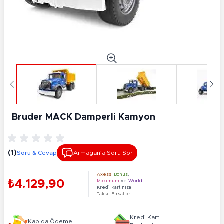
Bruder MACK Damperli Kamyon
(1)
Soru & Cevap
Armağan’a Soru Sor
Axess
,
Bonus
,
₺4.129,90
Maximum
ve
World
Kredi Kartınıza
Taksit Fırsatları !
Kredi Kartı
Kapıda Ödeme