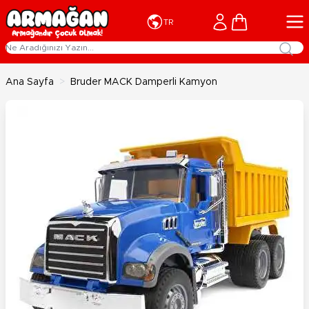
İçeriğe geç
Cart
TR
Ana Sayfa
>
Bruder MACK Damperli Kamyon